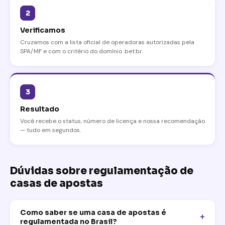
2
Verificamos
Cruzamos com a lista oficial de operadoras autorizadas pela
SPA/MF e com o critério do domínio .bet.br.
3
Resultado
Você recebe o status, número de licença e nossa recomendação
— tudo em segundos.
Dúvidas sobre regulamentação de
casas de apostas
Como saber se uma casa de apostas é
regulamentada no Brasil?