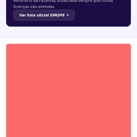
Ministério da Fazenda, atualizada sempre que novas
licenças são emitidas.
Ver lista oficial SPA/MF ↗